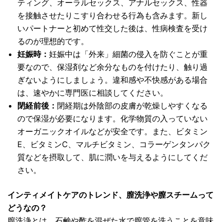
ティング、オーラルセックス、アナルセックス、性器
を接触させたりこすり合わせる行為も含みます。新し
いパートナーと初めて性交した後は、性病検査を受け
るのが理想的です。
妊娠時：
妊娠中は「外来」細菌の侵入を防ぐことが重
要なので、保湿剤など余分なものを付けたり、触り過
ぎないようにしましょう。違和感や不快感がある場合
は、速やかに専門医に相談してください。
閉経前後：
閉経期は外陰部の皮膚が乾燥しやすくなる
ので保湿が必要になります。化学物質の入っていない
オーガニックオイルなどが安全です。また、ビタミン
E、ビタミンC、マルチビタミン、コラーゲンタンパク
質などを摂取して、肌に潤いを与えるようにしてくだ
さい。
インティメイトケアのトレンド、膣洗浄や膣スチームって
どうなの？
膣洗浄とは、石鹸や酢を混ぜた水で膣管を洗うことを意味