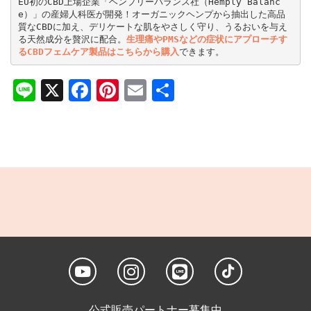
EU初のCBD上場企業「ヘンプリーバランス社（Hemply Balanc
e）」の産婦人科医が開発！オーガニックヘンプから抽出した高品
質なCBDに加え、デリケートな肌をやさしく守り、うるおいを与え
る天然成分を贅沢に配合。
生理痛やPMSなどの症状にアプローチす
るCBDフェムケア製品はこちらから購入
できます。
Line
X
Facebook
Pinterest
Email
共
有
公式販売パートナー募集中