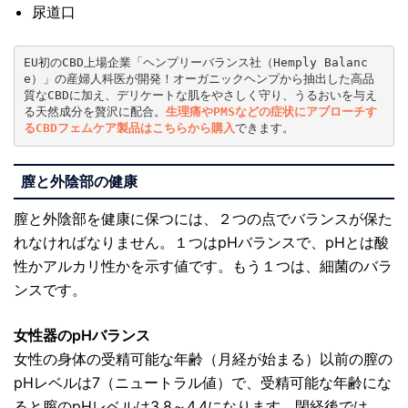
尿道口
EU初のCBD上場企業「ヘンプリーバランス社（Hemply Balanc
e）」の産婦人科医が開発！オーガニックヘンプから抽出した高品
質なCBDに加え、デリケートな肌をやさしく守り、うるおいを与え
る天然成分を贅沢に配合。
生理痛やPMSなどの症状にアプローチす
るCBDフェムケア製品はこちらから購入
膣と外陰部の健康
膣と外陰部を健康に保つには、２つの点でバランスが保た
れなければなりません。１つはpHバランスで、pHとは酸
性かアルカリ性かを示す値です。もう１つは、細菌のバラ
ンスです。
女性器のpHバランス
女性の身体の受精可能な年齢（月経が始まる）以前の膣の
pHレベルは7（ニュートラル値）で、受精可能な年齢にな
ると膣のpHレベルは3.8～4.4になります。閉経後では、