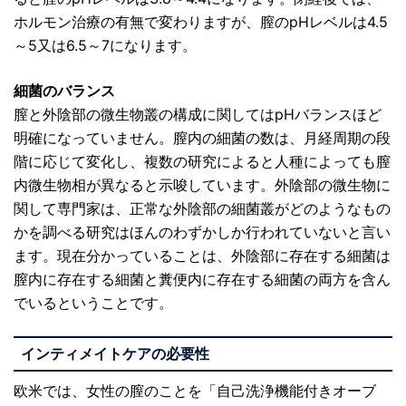
ホルモン治療の有無で変わりますが、膣のpHレベルは4.5
～5又は6.5～7になります。
細菌のバランス
膣と外陰部の微生物叢の構成に関してはpHバランスほど
明確になっていません。膣内の細菌の数は、月経周期の段
階に応じて変化し、複数の研究によると人種によっても膣
内微生物相が異なると示唆しています。外陰部の微生物に
関して専門家は、正常な外陰部の細菌叢がどのようなもの
かを調べる研究はほんのわずかしか行われていないと言い
ます。現在分かっていることは、外陰部に存在する細菌は
膣内に存在する細菌と糞便内に存在する細菌の両方を含ん
でいるということです。
インティメイトケアの必要性
欧米では、女性の膣のことを「自己洗浄機能付きオーブ