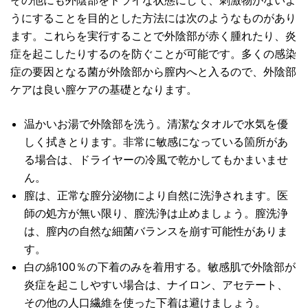
うにすることを目的とした方法には次のようなものがあり
ます。これらを実行することで外陰部が赤く腫れたり、炎
症を起こしたりするのを防ぐことが可能です。多くの感染
症の要因となる菌が外陰部から膣内へと入るので、外陰部
ケアは良い膣ケアの基礎となります。
温かいお湯で外陰部を洗う。清潔なタオルで水気を優
しく拭きとります。非常に敏感になっている箇所があ
る場合は、ドライヤーの冷風で乾かしてもかまいませ
ん。
膣は、正常な膣分泌物により自然に洗浄されます。医
師の処方が無い限り、膣洗浄は止めましょう。膣洗浄
は、膣内の自然な細菌バランスを崩す可能性がありま
す。
白の綿100％の下着のみを着用する。敏感肌で外陰部が
炎症を起こしやすい場合は、ナイロン、アセテート、
その他の人口繊維を使った下着は避けましょう。