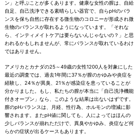
ン」と呼ぶことが多くあります。健康な女性の膣は、自給
自足、自己洗浄できる素晴らしい器官で、自らpHのバラ
ンスを保ち自然に存在する微生物のコロニーが形成され微
生物のバランスが取れるようになっています。「それな
ら、インティメイトケアは要らないんじゃないの？」と思
われるかもしれませんが、常にバランスが取れているわけ
ではありません。
アメリカとカナダの25～49歳の女性1200人を対象にした
最近の調査では、過去1年間に37％が膣のかゆみや炎症を
経験し、24％が異臭、21％が感染症を患っていることが
分かりました。もし、私たちの膣が本当に「自己洗浄機能
付きオーブン」なら、このような結果は出ないはずです。
膣のpHバランスは、月経、性行為、ホルモンの増減に影
響されます。またpH値に関しても、人によってはほんの
少しバランスが崩れただけで、異臭やかゆみ、炎症など何
らかの症状が出るケースもあります。