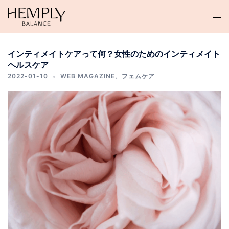
コ
ン
テ
ン
インティメイトケアって何？女性のためのインティメイト
ツ
ヘルスケア
へ
2022-01-10
WEB MAGAZINE
、
フェムケア
ス
キ
ッ
プ