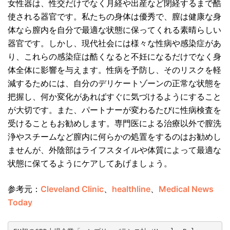
女性器は、性交だけでなく月経や出産など閉経するまで酷
使される器官です。私たちの身体は優秀で、膣は健康な身
体なら膣内を自分で最適な状態に保ってくれる素晴らしい
器官です。しかし、現代社会には様々な性病や感染症があ
り、これらの感染症は酷くなると不妊になるだけでなく身
体全体に影響を与えます。性病を予防し、そのリスクを軽
減するためには、自分のデリケートゾーンの正常な状態を
把握し、何か変化があればすぐに気づけるようにすること
が大切です。また、パートナーが変わるたびに性病検査を
受けることもお勧めします。専門医による治療以外で膣洗
浄やスチームなど膣内に何らかの処置をするのはお勧めし
ませんが、外陰部はライフスタイルや体質によって最適な
状態に保てるようにケアしてあげましょう。
参考元：
Cleveland Clinic
、
healthline
、
Medical News
Today