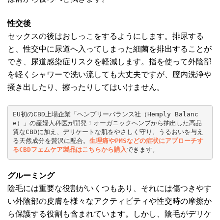
性交後
セックスの後はおしっこをするようにします。排尿する
と、性交中に尿道へ入ってしまった細菌を排出することが
でき、尿道感染症リスクを軽減します。指を使って外陰部
を軽くシャワーで洗い流しても大丈夫ですが、膣内洗浄や
掻き出したり、擦ったりしてはいけません。
EU初のCBD上場企業「ヘンプリーバランス社（Hemply Balanc
e）」の産婦人科医が開発！オーガニックヘンプから抽出した高品
質なCBDに加え、デリケートな肌をやさしく守り、うるおいを与え
る天然成分を贅沢に配合。
生理痛やPMSなどの症状にアプローチす
るCBDフェムケア製品はこちらから購入
できます。
グルーミング
陰毛には重要な役割がいくつもあり、それには傷つきやす
い外陰部の皮膚を様々なアクティビティや性交時の摩擦か
ら保護する役割も含まれています。しかし、陰毛がデリケ