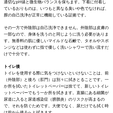
適切なpH値と微生物バランスを保ちます。下着に付着し
ているおりものは、いつもと異なる臭いや色でなければ、
膣の自己洗浄が正常に機能している証拠です。
その一方で外陰部は自己洗浄できません。外陰部は皮膚の
一部なので、身体を洗うのと同じように洗う必要がありま
す。無香料の肌に優しいマイルドな石鹸で、タオルやスポ
ンジなどは使わずに指で優しく洗いシャワーで洗い流すだ
けで十分です。
トイレ後
トイレを使用する際に気をつけないといけないことは、前
（外陰部）と後ろ（肛門）は別々に拭きとることです。一
か所を拭いたトイレットペーパーは捨てて、新しいトイレ
ットペーパーでもう一か所を拭きます。直腸にある細菌が
尿道に入ると尿道感染症（膀胱炎）のリスクが高まるの
で、それを防ぐためです。大便でなく、尿だけでも拭く時
は前から後ろへと拭きます。