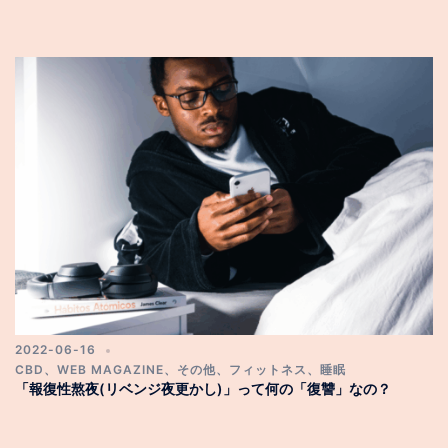
2022-06-16
CBD
、
WEB MAGAZINE
、
その他
、
フィットネス
、
睡眠
「報復性熬夜(リベンジ夜更かし)」って何の「復讐」なの？