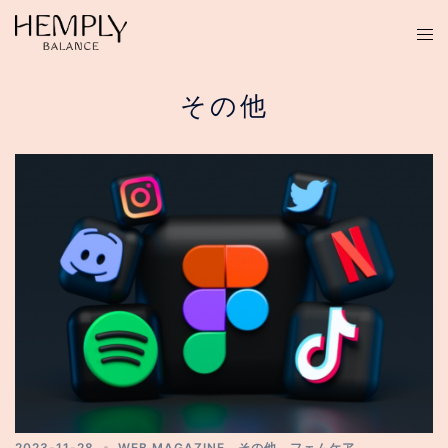
コ
ン
テ
ン
その他
ツ
へ
ス
キ
ッ
プ
2023-11-28
WEB MAGAZINE
、
その他
、
フェムケア