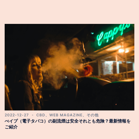
2022-12-27
CBD
、
WEB MAGAZINE
、
その他
べイプ（電子タバコ）の副流煙は安全それとも危険？最新情報を
ご紹介