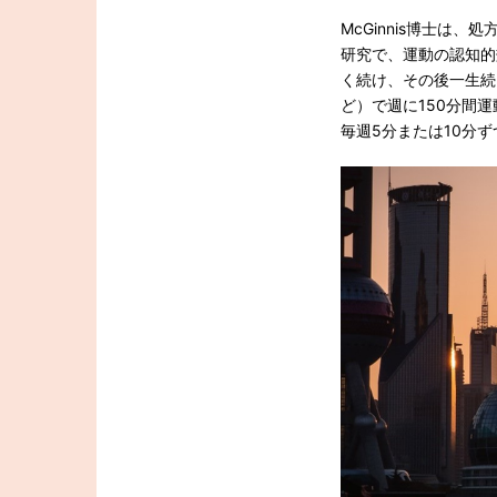
McGinnis博士
研究で、運動の認知的
く続け、その後一生続
ど）で週に150分間
毎週5分または10分