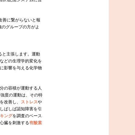
改善に繋がらないと報
8歳のグループの方がよ
善すると主張します。運動
などの生理学的変化を
に影響を与える化学物
分の容積が運動する人
中強度の運動は、その特
を改善し、
ストレス
や
しばしば認知障害を引
キング
を調査のベース
心臓を刺激する
有酸素