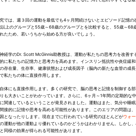
究では、週３回の運動を最低でも4ヶ月間続けないとエピソード記憶の
歳以上のグループと55歳～68歳のグループとを比較すると、55歳～6
れたため、若いうちから始める方が良いでしょう。
経学のDr. Scott McGinnis助教授は、運動が私たちの思考力を改
的に私たちの記憶力と思考力を高めます。インスリン抵抗性や炎症緩和
の存在量、生存率、健康状態および成長因子（脳内の新たな血管の成長
で私たちの体に直接作用します。
自体にも直接作用します。多くの研究で、脳の思考と記憶を制御する部
りも大きいことがわかっています。さらに、6ヶ月～1年間の定期的な
に関連しているということが発見されました。運動はまた、気分や睡眠
間接的に記憶や思考を高める可能性があります。このエリアの問題は、
因となったりします。現在までに行われている研究のほとんどが
ウォー
の運動が他の運動より優れているのかどうかはわかりません。しかし、
と同様の効果が得られる可能性があります。