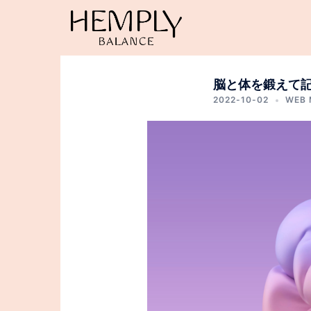
コ
ン
テ
ン
ツ
脳と体を鍛えて
へ
2022-10-02
WEB 
ス
キ
ッ
プ