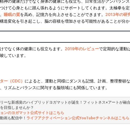
精神の健康だけでなく身体の健康にも役立ち、日常生活がアンバランス
つけて心身ともに踏ん張れるようにサポートしてくれます。太極拳を定
、
睡眠の質
を高め、記憶力を向上させることができます。
2013年の研
構造変化を引き起こし、脳の容積を増加させる可能性があることが分か
けでなく体の健康にも役立ちます。
2019年のレビュー
で定期的な運動
唆しています。
ター（CDC）
によると、運動と同様にダンスも記憶、計画、整理整頓
、リズムとバランスに関与する脳領域にも関係しています。
リーな新感覚のハイブリッドヨガマットが誕生！フィットネス×アートが融
を目指しませんか？
ョンのヨガマット公式サイトはこちら
動画も配信中！
ライフアクティベーション公式YouTubeチャンネルはこちら