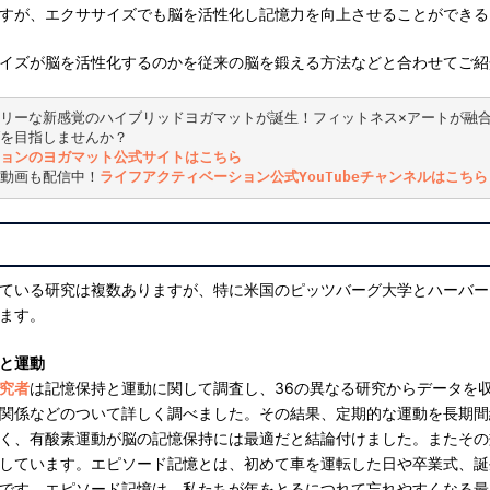
すが、エクササイズでも脳を活性化し記憶力を向上させることができる
イズが脳を活性化するのかを従来の脳を鍛える方法などと合わせてご紹
リーな新感覚のハイブリッドヨガマットが誕生！フィットネス×アートが融
を目指しませんか？
ョンのヨガマット公式サイトはこちら
動画も配信中！
ライフアクティベーション公式YouTubeチャンネルはこちら
ている研究は複数ありますが、特に米国のピッツバーグ大学とハーバー
ます。
と運動
究者
は記憶保持と運動に関して調査し、36の異なる研究からデータを
関係などのついて詳しく調べました。その結果、定期的な運動を長期間
く、有酸素運動が脳の記憶保持には最適だと結論付けました。またその
しています。エピソード記憶とは、初めて車を運転した日や卒業式、誕
です。エピソード記憶は、私たちが年をとるにつれて忘れやすくなる最