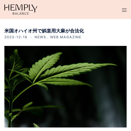
コ
ン
テ
ン
米国オハイオ州で娯楽用大麻が合法化
ツ
2023-12-16
NEWS
、
WEB MAGAZINE
へ
ス
キ
ッ
プ