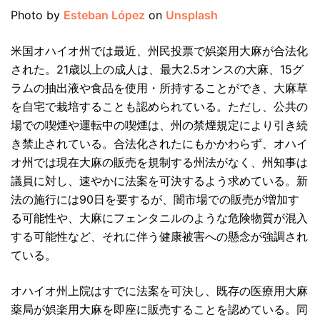
Photo by
Esteban López
on
Unsplash
米国オハイオ州では最近、州民投票で娯楽用大麻が合法化
された。21歳以上の成人は、最大2.5オンスの大麻、15グ
ラムの抽出液や食品を使用・所持することができ、大麻草
を自宅で栽培することも認められている。ただし、公共の
場での喫煙や運転中の喫煙は、州の禁煙規定により引き続
き禁止されている。合法化されたにもかかわらず、オハイ
オ州では現在大麻の販売を規制する州法がなく、州知事は
議員に対し、速やかに法案を可決するよう求めている。新
法の施行には90日を要するが、闇市場での販売が増加す
る可能性や、大麻にフェンタニルのような危険物質が混入
する可能性など、それに伴う健康被害への懸念が強調され
ている。
オハイオ州上院はすでに法案を可決し、既存の医療用大麻
薬局が娯楽用大麻を即座に販売することを認めている。同