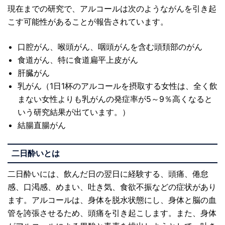
現在までの研究で、アルコールは次のようながんを引き起
こす可能性があることが報告されています。
口腔がん、喉頭がん、咽頭がんを含む頭頚部のがん
食道がん、特に食道扁平上皮がん
肝臓がん
乳がん（1日1杯のアルコールを摂取する女性は、全く飲
まない女性よりも乳がんの発症率が5～9％高くなると
いう研究結果が出ています。）
結腸直腸がん
二日酔いとは
二日酔いには、飲んだ日の翌日に経験する、頭痛、倦怠
感、口渇感、めまい、吐き気、食欲不振などの症状があり
ます。アルコールは、身体を脱水状態にし、身体と脳の血
管を誇張させるため、頭痛を引き起こします。また、身体