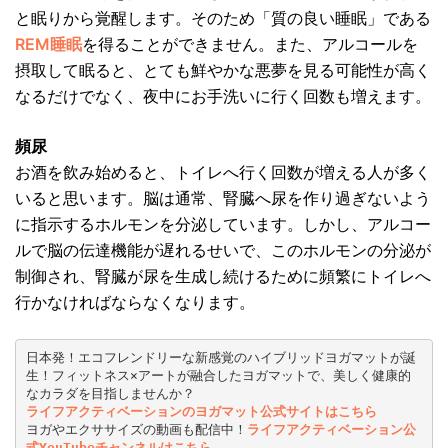
と眠りから覚醒します。そのため「質の良い睡眠」である
REM睡眠
を得ることができません。また、アルコールを
摂取して眠ると、とても鮮やかな悪夢を見る可能性が高く
なるだけでなく、夜中にお手洗いに行く回数も増えます。
頻尿
お酒を飲み始めると、トイレへ行く回数が増える人が多く
いると思います。脳は通常、腎臓へ尿を作り過ぎないよう
に指示するホルモンを分泌しています。しかし、アルコー
ルで脳の伝達機能が遅れるせいで、このホルモンの分泌が
制御され、腎臓が尿を生成し続けるために頻繁にトイレへ
行かなければならなくなります。
日本発！エコフレンドリーな新感覚のハイブリッドヨガマットが誕
生！フィットネス×アートが融合したヨガマットで、美しく健康的
なカラダを目指しませんか？
ライフアクティベーションのヨガマット公式サイトはこちら
ヨガやエクササイズの動画も配信中！
ライフアクティベーション公
式YouTubeチャンネルはこちら