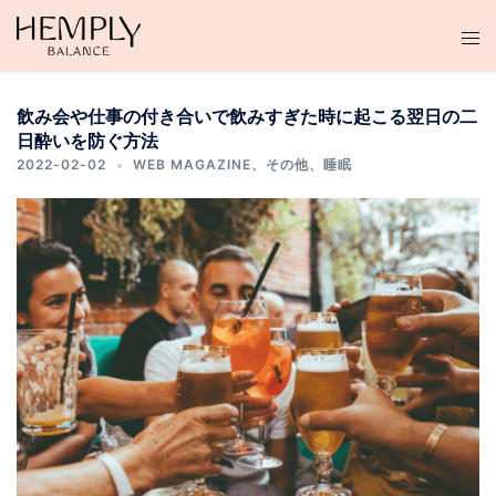
コ
ン
テ
ン
飲み会や仕事の付き合いで飲みすぎた時に起こる翌日の二
ツ
日酔いを防ぐ方法
へ
2022-02-02
WEB MAGAZINE
、
その他
、
睡眠
ス
キ
ッ
プ