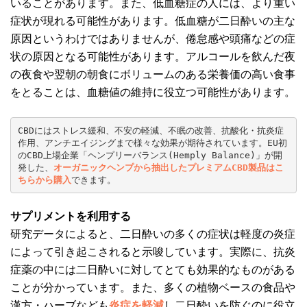
いることがあります。また、低血糖症の人には、より重い
症状が現れる可能性があります。低血糖が二日酔いの主な
原因というわけではありませんが、倦怠感や頭痛などの症
状の原因となる可能性があります。アルコールを飲んだ夜
の夜食や翌朝の朝食にボリュームのある栄養価の高い食事
をとることは、血糖値の維持に役立つ可能性があります。
CBDにはストレス緩和、不安の軽減、不眠の改善、抗酸化・抗炎症
作用、アンチエイジングまで様々な効果が期待されています。EU初
のCBD上場企業「ヘンプリーバランス(Hemply Balance)」が開
発した、
オーガニックヘンプから抽出したプレミアムCBD製品はこ
ちらから購入
できます。
サプリメントを利用する
研究データによると、二日酔いの多くの症状は軽度の炎症
によって引き起こされると示唆しています。実際に、抗炎
症薬の中には二日酔いに対してとても効果的なものがある
ことが分かっています。また、多くの植物ベースの食品や
漢方・ハーブなども
炎症を軽減
し二日酔いを防ぐのに役立