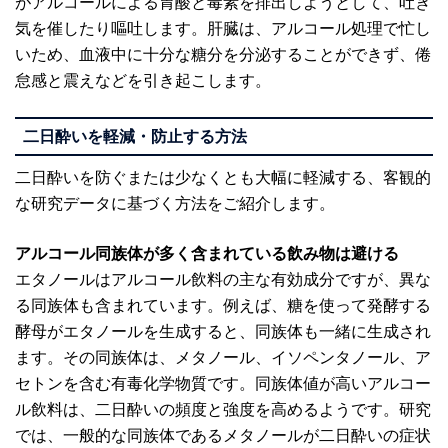
がアルコールによる胃酸と毒素を排出しようとして、吐き
気を催したり嘔吐します。肝臓は、アルコール処理で忙し
いため、血液中に十分な糖分を分泌することができず、倦
怠感と震えなどを引き起こします。
二日酔いを軽減・防止する方法
二日酔いを防ぐまたは少なくとも大幅に軽減する、客観的
な研究データに基づく方法をご紹介します。
アルコール同族体が多く含まれている飲み物は避ける
エタノールはアルコール飲料の主な有効成分ですが、異な
る同族体も含まれています。例えば、糖を使って発酵する
酵母がエタノールを生成すると、同族体も一緒に生成され
ます。その同族体は、メタノール、イソペンタノール、ア
セトンを含む有毒化学物質です。同族体値が高いアルコー
ル飲料は、二日酔いの頻度と強度を高めるようです。研究
では、一般的な同族体であるメタノールが二日酔いの症状