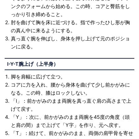
ンクのフォームから始める。この時、コアと臀筋をし
っかり引き締めること。
肘を曲げて胸を床に近づける。指で作ったひし形が胸
の真ん中に来るようにする。
真っ直ぐ腕を伸ばし、身体を押し上げて元のポジショ
ンに戻る。
I-Y-T
腕上げ（上半身）
脚を肩幅に広げて立つ。
コアに力を入れ、腰から身体を曲げて少し前かがみに
なる。この時、膝はロックしない。
「I」：前かがみのまま両腕を真っ直ぐ肩の高さまで上
げて戻す。
「Y」：次に、前かがみのまま両腕を45度の角度（頭
と肩の間）まで上げて「Y字」を作り、元へ戻す。
「T」：続けて、前かがみのまま、両側の肩甲骨を寄せ