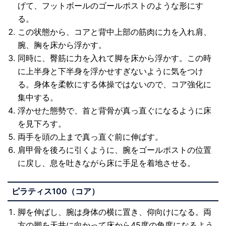
げて、フットボールのゴールポストのような形にす
る。
この状態から、コアと背中上部の筋肉に力を入れ肩、
腕、胸を床から浮かす。
同時に、臀筋に力を入れて脚を床から浮かす。この時
に上半身と下半身を浮かせすぎないように気をつけ
る。身体を柔軟にする体操ではないので、コア強化に
集中する。
浮かせた態勢で、首と背骨が真っ直ぐになるように床
を見下ろす。
両手を頭の上まで真っ直ぐ前に伸ばす。
肩甲骨を後ろに引くように、腕をゴールポストの位置
に戻し、息を吐きながら床に手足を着地させる。
ピラティス100（コア）
脚を伸ばし、腕は身体の横に置き、仰向けになる。両
方の脚を天井に向かって床から45度の角度になるよう