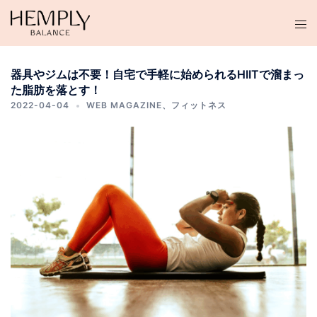
コ
ン
テ
ン
器具やジムは不要！自宅で手軽に始められるHIITで溜まっ
ツ
た脂肪を落とす！
へ
2022-04-04
WEB MAGAZINE
、
フィットネス
ス
キ
ッ
プ