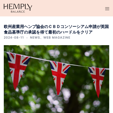
コ
ン
テ
ン
欧州産業用ヘンプ協会のＣＢＤコンソーシアム申請が英国
ツ
食品基準庁の承認を得て最初のハードルをクリア
へ
2024-08-11
NEWS
、
WEB MAGAZINE
ス
キ
ッ
プ