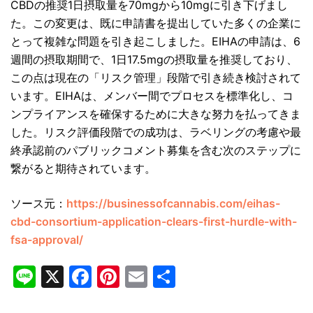
CBDの推奨1日摂取量を70mgから10mgに引き下げまし
た。この変更は、既に申請書を提出していた多くの企業に
とって複雑な問題を引き起こしました。EIHAの申請は、6
週間の摂取期間で、1日17.5mgの摂取量を推奨しており、
この点は現在の「リスク管理」段階で引き続き検討されて
います。EIHAは、メンバー間でプロセスを標準化し、コ
ンプライアンスを確保するために大きな努力を払ってきま
した。リスク評価段階での成功は、ラベリングの考慮や最
終承認前のパブリックコメント募集を含む次のステップに
繋がると期待されています。
ソース元：
https://businessofcannabis.com/eihas-
cbd-consortium-application-clears-first-hurdle-with-
fsa-approval/
Line
X
Facebook
Pinterest
Email
共
有