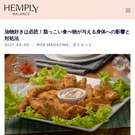
コ
ン
テ
ン
油物好きは必読！脂っこい食べ物が与える身体への影響と
ツ
対処法
へ
2021-09-06
WEB MAGAZINE
、
ダイエット
ス
キ
ッ
プ