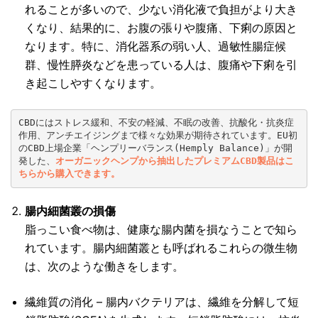
れることが多いので、少ない消化液で負担がより大き
くなり、結果的に、お腹の張りや腹痛、下痢の原因と
なります。特に、消化器系の弱い人、過敏性腸症候
群、慢性膵炎などを患っている人は、腹痛や下痢を引
き起こしやすくなります。
CBDにはストレス緩和、不安の軽減、不眠の改善、抗酸化・抗炎症
作用、アンチエイジングまで様々な効果が期待されています。EU初
のCBD上場企業「ヘンプリーバランス(Hemply Balance)」が開
発した、
オーガニックヘンプから抽出したプレミアムCBD製品はこ
ちらから購入できます。
腸内細菌叢の損傷
脂っこい食べ物は、健康な腸内菌を損なうことで知ら
れています。腸内細菌叢とも呼ばれるこれらの微生物
は、次のような働きをします。
繊維質の消化 – 腸内バクテリアは、繊維を分解して短