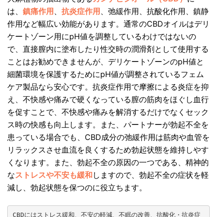
は、
鎮痛作用
、
抗炎症作用
、弛緩作用、抗酸化作用、鎮静
作用など幅広い効能があります。通常のCBDオイルはデリ
ケートゾーン用にpH値を調整しているわけではないの
で、直接膣内に塗布したり性交時の潤滑剤として使用する
ことはお勧めできませんが、デリケートゾーンのpH値と
細菌環境を保護するためにpH値が調整されているフェム
ケア製品なら安心です。抗炎症作用で摩擦による炎症を抑
え、不快感や痛みで硬くなっている膣の筋肉をほぐし血行
を促すことで、不快感や痛みを解消するだけでなくセック
ス時の快感も向上します。また、パートナーが勃起不全を
患っている場合でも、CBD成分の弛緩作用は筋肉や血管を
リラックスさせ血流を良くするため勃起状態を維持しやす
くなります。また、勃起不全の原因の一つである、精神的
な
ストレスや不安も緩和
しますので、勃起不全の症状を軽
減し、勃起状態を保つのに役立ちます。
CBDにはストレス緩和、不安の軽減、不眠の改善、抗酸化・抗炎症