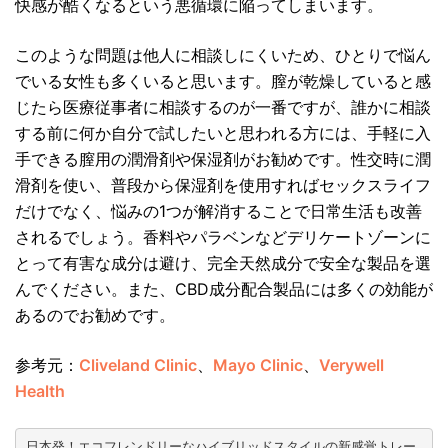
快感が酷くなるという悪循環に陥ってしまいます。
このような問題は他人に相談しにくいため、ひとりで悩ん
でいる女性も多くいると思います。膣が乾燥していると感
じたら医療従事者に相談するのが一番ですが、誰かに相談
する前に何か自分で試したいと思われる方には、手軽に入
手できる膣用の潤滑剤や保湿剤がお勧めです。性交時に潤
滑剤を使い、普段から保湿剤を使用すればセックスライフ
だけでなく、悩みの1つが解消することで日常生活も改善
されるでしょう。香料やパラベンなどデリケートゾーンに
とって有害な成分は避け、完全天然成分で安全な製品を選
んでください。また、CBD成分配合製品には多くの効能が
あるのでお勧めです。
参考元：
Cliveland Clinic
、
Mayo Clinic
、
Verywell
Health
日本発！エコフレンドリーなハイブリッドスタイルの新感覚トレー