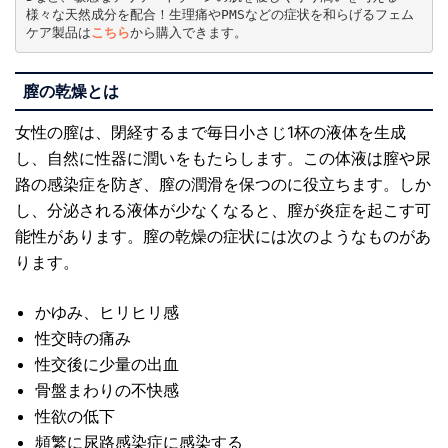
様々な天然成分を配合！生理痛やPMSなどの症状を和らげるフェム
ケア製品は
こちら
から購入できます。
膣の乾燥とは
女性の膣は、閉経するまで毎日小さじ1杯の液体を生成
し、自然に性器に潤いをもたらします。この体液は膣や尿
路の感染症を防ぎ、膣の潤滑を保つのに役立ちます。しか
し、分泌される液体が少なくなると、膣が炎症を起こす可
能性があります。膣の乾燥の症状には次のようなものがあ
ります。
かゆみ、ヒリヒリ感
性交時の痛み
性交後に少量の出血
骨盤まわりの不快感
性欲の低下
頻繁に尿路感染症に感染する