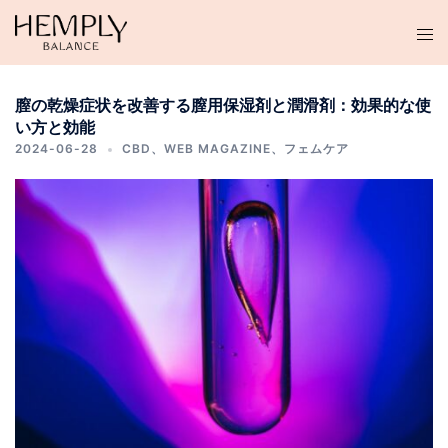
コ
ン
テ
ン
膣の乾燥症状を改善する膣用保湿剤と潤滑剤：効果的な使
ツ
い方と効能
へ
2024-06-28
CBD
、
WEB MAGAZINE
、
フェムケア
ス
キ
ッ
プ