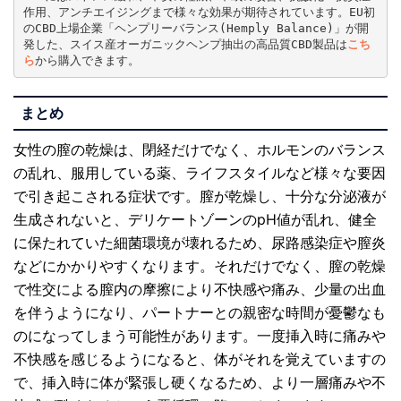
作用、アンチエイジングまで様々な効果が期待されています。EU初
のCBD上場企業「ヘンプリーバランス(Hemply Balance)」が開
発した、スイス産オーガニックヘンプ抽出の高品質CBD製品は
こち
ら
から購入できます。
まとめ
女性の膣の乾燥は、閉経だけでなく、ホルモンのバランス
の乱れ、服用している薬、ライフスタイルなど様々な要因
で引き起こされる症状です。膣が乾燥し、十分な分泌液が
生成されないと、デリケートゾーンのpH値が乱れ、健全
に保たれていた細菌環境が壊れるため、尿路感染症や膣炎
などにかかりやすくなります。それだけでなく、膣の乾燥
で性交による膣内の摩擦により不快感や痛み、少量の出血
を伴うようになり、パートナーとの親密な時間が憂鬱なも
のになってしまう可能性があります。一度挿入時に痛みや
不快感を感じるようになると、体がそれを覚えていますの
で、挿入時に体が緊張し硬くなるため、より一層痛みや不