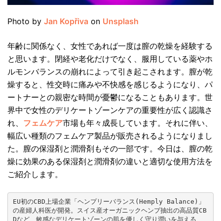
Photo by
Jan Kopřiva
on
Unsplash
年齢に関係なく、女性であれば一度は膣の乾燥を経験する
と思います。閉経や老化だけでなく、服用している薬やホ
ルモンバランスの崩れによって引き起こされます。膣が乾
燥すると、性交時に痛みや不快感を感じるようになり、パ
ートナーとの親密な時間が憂鬱になることもあります。世
界中で女性のデリケートゾーンケアの重要性が広く認識さ
れ、
フェムケア
市場も年々成長しています。それに伴い、
幅広い種類のフェムケア製品が販売されるようになりまし
た。膣の保湿剤と潤滑剤もその一部です。今日は、膣の乾
燥に効果のある保湿剤と潤滑剤の違いと適切な使用方法を
ご紹介します。
EU初のCBD上場企業「ヘンプリーバランス(Hemply Balance)」
の産婦人科医が開発。スイス産オーガニックヘンプ抽出の高品質CB
Dなど、敏感なデリケートゾーンの肌を優しく守り潤いを与える