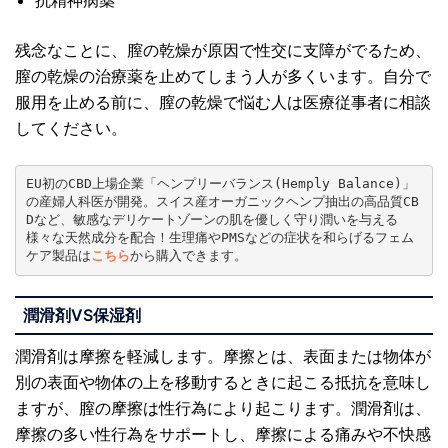
抗精神病薬
残念なことに、膣の乾燥が原因で性交に支障がでるため、
膣の乾燥の治療薬を止めてしまう人が多くいます。自分で
服用を止める前に、膣の乾燥で悩む人は医療従事者に相談
してください。
EU初のCBD上場企業「ヘンプリーバランス(Hemply Balance)」
の産婦人科医が開発。スイス産オーガニックヘンプ抽出の高品質CB
Dなど、敏感なデリケートゾーンの肌を優しく守り潤いを与える
様々な天然成分を配合！生理痛やPMSなどの症状を和らげるフェム
ケア製品は
こちら
から購入できます。
潤滑剤VS保湿剤
潤滑剤は摩擦を軽減します。摩擦とは、表面または物体が
別の表面や物体の上を移動するときに起こる抵抗を意味し
ますが、膣の摩擦は性行為により起こります。潤滑剤は、
摩擦の多い性行為をサポートし、摩擦による痛みや不快感