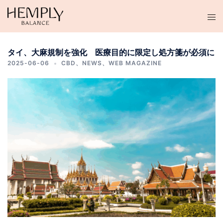
コ
ン
テ
ン
タイ、大麻規制を強化 医療目的に限定し処方箋が必須に
ツ
2025-06-06
CBD
、
NEWS
、
WEB MAGAZINE
へ
ス
キ
ッ
プ