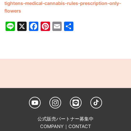
tightens-medical-cannabis-rules-prescription-only-
flowers
Line
X
Facebook
Pinterest
Email
共
有
公式販売パートナー募集中
COMPANY
｜
CONTACT