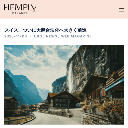
コ
ン
テ
ン
スイス、ついに大麻合法化へ大きく前進
ツ
2025-11-03
CBD
、
NEWS
、
WEB MAGAZINE
へ
ス
キ
ッ
プ