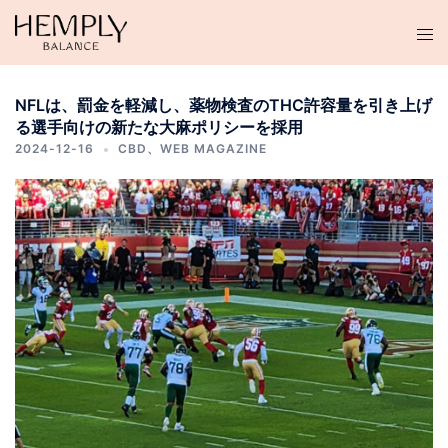
コ
ン
テ
ン
NFLは、罰金を軽減し、薬物検査のTHC許容量を引き上げ
ツ
る選手向けの新たな大麻ポリシーを採用
へ
2024-12-16
CBD
、
WEB MAGAZINE
ス
キ
ッ
プ