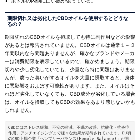
ボトルの内側に白い膜が張っている。
期限切れ又は劣化したCBDオイルを使用するとどうな
るの？
期限切れのCBDオイルを摂取しても特に副作用などの影響
があるとは報告されていません。CBDオイルは通常１～２
年間以内なら問題ありませんが、確かなブランドやメーカ
ーは消費期限を表示しているので、確かめましょう。期限
切れや少し劣化していても、少量なら特に問題はありませ
んが、腐った臭いがするオイルを大量に摂取すると、身体
に悪影響をおよぼす可能性があります。また、オイルはそ
れほど劣化していなくても、CBD成分が劣化している場合
は、オイルを摂取してもCBDの効果をあまり感じないかも
しれません。
CBDにはストレス緩和、不安の軽減、不眠の改善、抗酸化・抗炎症
作用、アンチエイジングまで様々な効果が期待されています。EU初
のCBD上場企業「ヘンプリーバランス(Hemply Balance)」が開