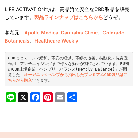
LIFE ACTIVATIONでは、高品質で安全なCBD製品を販売
しています。
製品ラインナップはこちらから
どうぞ。
参考元：
Apollo Medical Cannabis Clinic
、
Colorado
Botanicals
、
Healthcare Weekly
CBDにはストレス緩和、不安の軽減、不眠の改善、抗酸化・抗炎症
作用、アンチエイジングまで様々な効果が期待されています。EU初
のCBD上場企業「ヘンプリーバランス(Hemply Balance)」が開
発した、
オーガニックヘンプから抽出したプレミアムCBD製品はこ
ちらから購入
できます。
Line
X
Facebook
Pinterest
Email
共
有