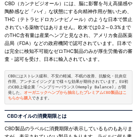
CBD（カンナビジオール）には、脳に影響を与え高揚感や
陶酔感など「ハイ」な状態にする向精神作用が無いため、
THC（テトラヒドロカンナビノール）のような日本で禁止
されている薬物ではありません。欧米では0.2～0.3%まで
のTHC含有量は産業ヘンプと見なされ、アメリカ食品医薬
品局（FDA）などの政府機関で認可されています。日本で
は完全に検知不可能なゼロTHC製品のみが厚生労働省の審
査・認可を受け、日本に輸入されています。
CBDにはストレス緩和、不安の軽減、不眠の改善、抗酸化・抗炎症
作用、アンチエイジングまで様々な効果が期待されています。EU初
のCBD上場企業「ヘンプリーバランス(Hemply Balance)」が開
発した、
オーガニックヘンプから抽出したプレミアムCBD製品はこ
ちらから購入
CBD
オイルの消費期限とは
CBD製品のラベルに消費期限が表示しているものもありま
すが、表示されていない製品もあります。ラベルに何も書