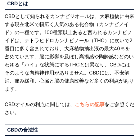
CBD
とは
CBDとして知られるカンナビジオールは、大麻植物に由来
する現在北米で幅広く人気のある化合物（カンナビノイ
ド）の一種です。100種類以上あると言われるカンナビノ
イドは、テトラヒドロカンナビノール（THC）に次いで2
番目に多く含まれており、大麻植物抽出液の最大40％を
占めています。脳に影響を及ぼし高揚感や陶酔感などのい
わゆる「ハイ」な状態にするTHCとは異なり、CBDには
そのような向精神作用がありません。CBDには、不安解
消、痛み緩和、心臓と脳の健康改善など多くの利点があり
ます。
CBDオイルの利点に関しては、
こちらの記事
をご参照くだ
さい。
CBD
の合法性