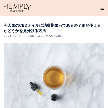
コ
ン
テ
ン
今人気のCBDオイルに消費期限ってあるの？まだ使える
ツ
かどうかを見分ける方法
へ
2021-12-11
CBD
、
WEB MAGAZINE
ス
キ
ッ
プ