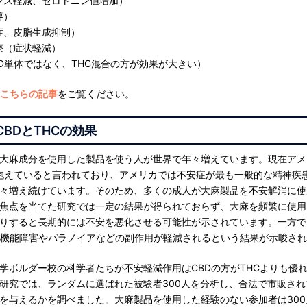
レス軽減、セロトニン値増加）
導）
症、皮脂生成抑制）
療（症状軽減）
D単体ではなく、THC混合の方が効果が大きい）
こちらの記事
をご覧ください。
BDとTHCの効果
大麻成分を使用した製品を使う人が世界で年々増えています。現在アメ
抱えていると言われており、アメリカでは不安症が最も一般的な精神疾
々増え続けています。そのため、多くの成人が大麻製品を不安解消に使
焦点を当てた研究では一定の結果が得られておらず、大麻を頻繁に使用
りすると長期的には不安を悪化させる可能性が示されています。一方で
、機能障害やパラノイアなどの副作用が軽減されるという結果が示唆さ
学ボルダー校の科学者たちが不安軽減作用はCBDの方がTHCよりも優
研究では、ランダムに選ばれた被験者300人を分析し、合法で市販さ
を与えるかを調べました。大麻製品を使用した経験のない参加者は300