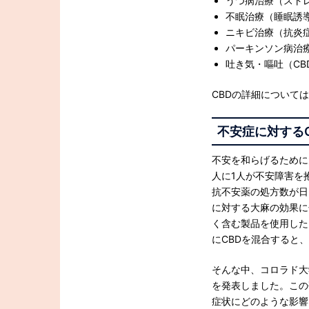
うつ病治療（スト
不眠治療（睡眠誘
ニキビ治療（抗炎
パーキンソン病治
吐き気・嘔吐（CB
CBDの詳細については
不安症に対するC
不安を和らげるために
人に1人が不安障害を
抗不安薬の処方数が日
に対する大麻の効果に
く含む製品を使用した
にCBDを混合すると
そんな中、コロラド大
を発表しました。この
症状にどのような影響