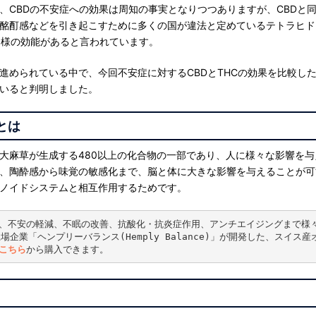
、CBDの不安症への効果は周知の事実となりつつありますが、CBDと
酩酊感などを引き起こすために多くの国が違法と定めているテトラヒド
と同様の効能があると言われています。
進められている中で、今回不安症に対するCBDとTHCの効果を比較した
いると判明しました。
とは
大麻草が生成する480以上の化合物の一部であり、人に様々な影響を
、陶酔感から味覚の敏感化まで、脳と体に大きな影響を与えることが可
ノイドシステムと相互作用するためです。
和、不安の軽減、不眠の改善、抗酸化・抗炎症作用、アンチエイジングまで様
上場企業「ヘンプリーバランス(Hemply Balance)」が開発した、スイス
こちら
から購入できます。