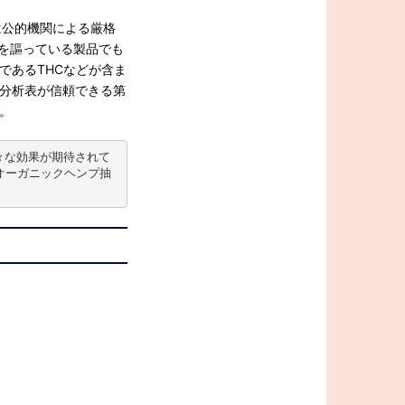
には公的機関による厳格
％を謳っている製品でも
であるTHCなどが含ま
分析表が信頼できる第
。
々な効果が期待されて
産オーガニックヘンプ抽