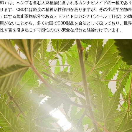
BD）は、ヘンプを含む大麻植物に含まれるカンナビノイドの一種であ
ります。CBDには軽度の精神活性作用がありますが、その生理学的効
」にする禁止薬物成分であるテトラヒドロカンナビノール（THC）の
用がないことから、多くの国でCBD製品を合法として扱っており、世界
能性や害を引き起こす可能性のない安全な成分と結論付けています。