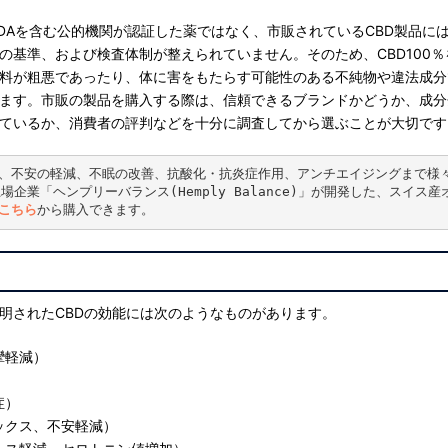
xなどFDAを含む公的機関が認証した薬ではなく、市販されているCBD製品
の基準、および検査体制が整えられていません。そのため、CBD100
料が粗悪であったり、体に害をもたらす可能性のある不純物や違法成分
ます。市販の製品を購入する際は、信頼できるブランドかどうか、成分
ているか、消費者の評判などを十分に調査してから選ぶことが大切です
和、不安の軽減、不眠の改善、抗酸化・抗炎症作用、アンチエイジングまで様
上場企業「ヘンプリーバランス(Hemply Balance)」が開発した、スイス
こちら
から購入できます。
明されたCBDの効能には次のようなものがあります。
攣軽減）
症）
ックス、不安軽減）