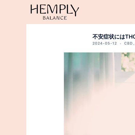
コ
ン
テ
ン
ツ
不安症状にはTH
へ
2024-05-12
CBD
ス
キ
ッ
プ