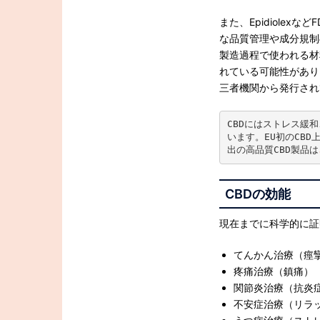
また、Epidiole
な品質管理や成分規制
製造過程で使われる材
れている可能性があり
三者機関から発行され
CBDにはストレス緩
います。EU初のCBD
出の高品質CBD製品は
CBD
の効能
現在までに科学的に証
てんかん治療（痙
疼痛治療（鎮痛）
関節炎治療（抗炎
不安症治療（リラ