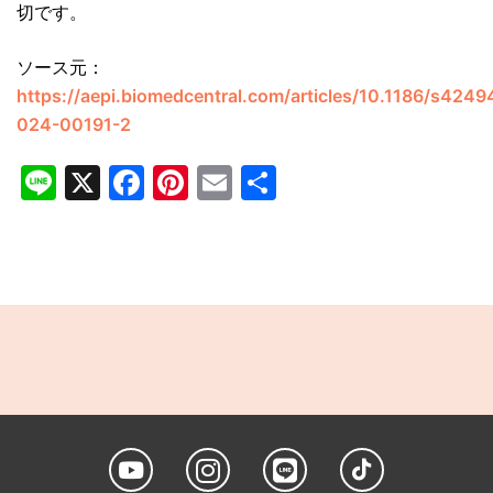
切です。
ソース元：
https://aepi.biomedcentral.com/articles/10.1186/s4249
024-00191-2
Line
X
Facebook
Pinterest
Email
共
有