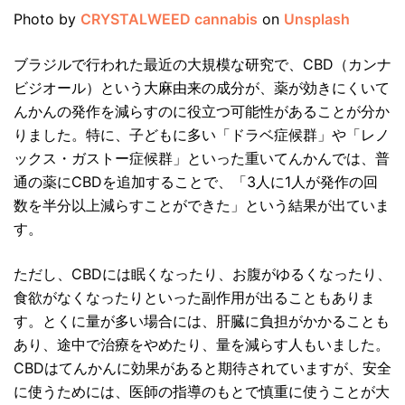
Photo by
CRYSTALWEED cannabis
on
Unsplash
ブラジルで行われた最近の大規模な研究で、CBD（カンナ
ビジオール）という大麻由来の成分が、薬が効きにくいて
んかんの発作を減らすのに役立つ可能性があることが分か
りました。特に、子どもに多い「ドラベ症候群」や「レノ
ックス・ガストー症候群」といった重いてんかんでは、普
通の薬にCBDを追加することで、「3人に1人が発作の回
数を半分以上減らすことができた」という結果が出ていま
す。
ただし、CBDには眠くなったり、お腹がゆるくなったり、
食欲がなくなったりといった副作用が出ることもありま
す。とくに量が多い場合には、肝臓に負担がかかることも
あり、途中で治療をやめたり、量を減らす人もいました。
CBDはてんかんに効果があると期待されていますが、安全
に使うためには、医師の指導のもとで慎重に使うことが大