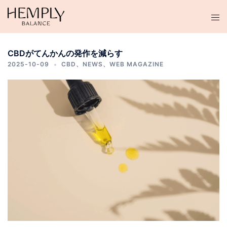
コ
ン
テ
ン
CBDがてんかんの発作を減らす
ツ
2025-10-09
CBD
、
NEWS
、
WEB MAGAZINE
へ
ス
キ
ッ
プ