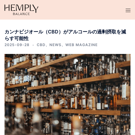
コ
ン
テ
ン
カンナビジオール（CBD）がアルコールの過剰摂取を減
ツ
らす可能性
へ
2025-09-28
CBD
、
NEWS
、
WEB MAGAZINE
ス
キ
ッ
プ