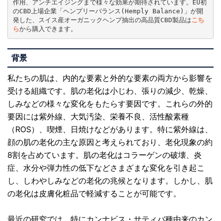
作用、アンチエイジングまで様々な効果が期待されています。EU初
のCBD上場企業「ヘンプリーバランス(Hemply Balance)」が開
発した、スイス産オーガニックヘンプ抽出の高品質CBD製品は
こち
ら
から購入できます。
背景
私たちの肌は、内的な要素と外的な要素の両方から影響を
受ける組織です。肌の老化は小じわ、張りの減少、乾燥、
しみなどの様々な変化をもたらす要因です。これらの外的
要因には紫外線、大気汚染、栄養不良、活性酸素種
（ROS）、喫煙、日焼けなどがあります。特に紫外線は、
顔の肌の老化の主な原因と考えられており、老化現象の約
8割を占めています。肌の老化はコラーゲンの破壊、炎
症、水分や弾力性の低下などさまざまな変化を引き起こ
し、しわやしみなどの老化の兆候となります。しかし、肌
の老化は皮膚化粧品で軽減することが可能です。
最近の研究では、特にカンナビス・サティバ種由来のカン