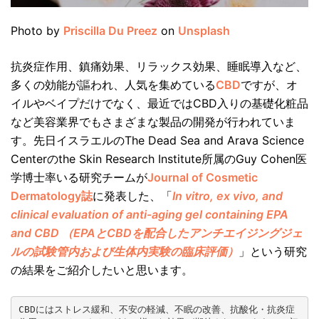
Photo by
Priscilla Du Preez
on
Unsplash
抗炎症作用、鎮痛効果、リラックス効果、睡眠導入など、
多くの効能が謳われ、人気を集めている
CBD
ですが、オ
イルやベイプだけでなく、最近ではCBD入りの基礎化粧品
など美容業界でもさまざまな製品の開発が行われていま
す。先日イスラエルのThe Dead Sea and Arava Science
Centerのthe Skin Research Institute所属のGuy Cohen医
学博士率いる研究チームが
Journal of Cosmetic
Dermatology誌
に発表した、「
In vitro, ex vivo, and
clinical evaluation of anti-aging gel containing EPA
and CBD （EPAとCBDを配合したアンチエイジングジェ
ルの試験管内および生体内実験の臨床評価）
」という研究
の結果をご紹介したいと思います。
CBDにはストレス緩和、不安の軽減、不眠の改善、抗酸化・抗炎症