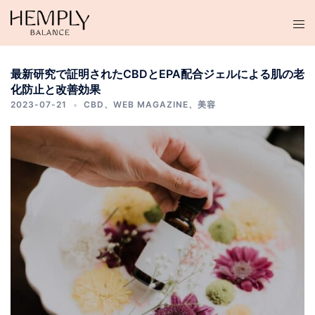
コ
ン
テ
ン
最新研究で証明されたCBDとEPA配合ジェルによる肌の老
ツ
化防止と改善効果
へ
2023-07-21
CBD
、
WEB MAGAZINE
、
美容
ス
キ
ッ
プ