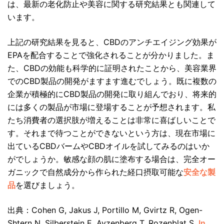
は、最新の老化防止や美容に関する研究結果とも関連して
います。
上記の研究結果を見ると、CBDのアンチエイジング効果が
EPAを配合することで強化されることが分かりました。ま
た、CBDの効能も科学的に証明されたことから、美容業界
でのCBD製品の開発がますます進むでしょう。既に複数の
企業が積極的にCBD製品の開発に取り組んでおり、将来的
には多くの製品が市場に登場することが予想されます。私
たち消費者の選択肢が増えることは非常に喜ばしいことで
す。それまで待つことができないという方は、現在市場に
出ているCBDバームやCBDオイルを試してみるのはいか
がでしょうか。敏感な顔の肌に塗布する場合は、完全オー
ガニックで自然成分から作られた経口摂取可能な
安全な製
品
を選びましょう。
出典：Cohen G, Jakus J, Portillo M, Gvirtz R, Ogen-
Shtern N, Silberstein E, Ayzenberg T, Rozenblat S.
In