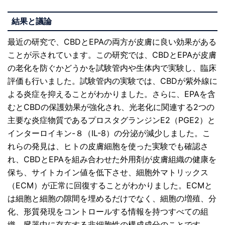
結果と議論
最近の研究で、CBDとEPAの両方が皮膚に良い効果がある
ことが示されています。この研究では、CBDとEPAが皮膚
の老化を防ぐかどうかを試験管内や生体内で実験し、臨床
評価も行いました。試験管内の実験では、CBDが紫外線に
よる炎症を抑えることがわかりました。さらに、EPAを含
むとCBDの保護効果が強化され、光老化に関連する2つの
主要な炎症物質であるプロスタグランジンE2（PGE2）と
インターロイキン-８（IL-8）の分泌が減少しました。こ
れらの発見は、ヒトの皮膚細胞を使った実験でも確認さ
れ、CBDとEPAを組み合わせた外用剤が皮膚組織の健康を
保ち、サイトカイン値を低下させ、細胞外マトリックス
（ECM）が正常に回復することがわかりました。ECMと
は細胞と細胞の隙間を埋めるだけでなく、細胞の増殖、分
化、形質発現をコントロールする情報を持つすべての組
織、臓器中に存在する非細胞性の構成成分のことです。