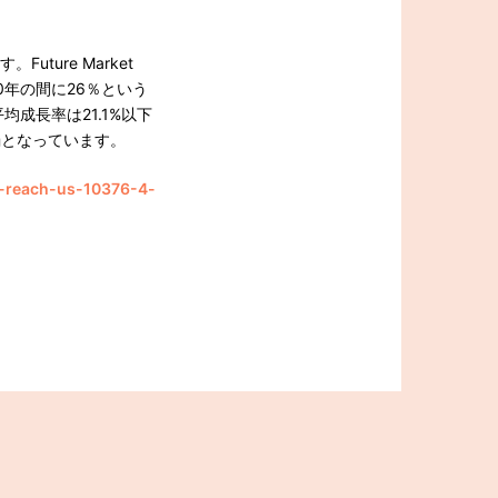
ure Market
30年の間に26％という
均成長率は21.1%以下
弱となっています。
o-reach-us-10376-4-