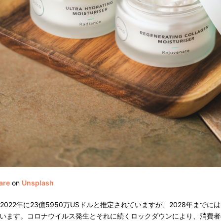
are
on
Unsplash
022年に23億5950万USドルと推定されていますが、2028年までには1
います。コロナウイルス発生とそれに続くロックダウンにより、消費者