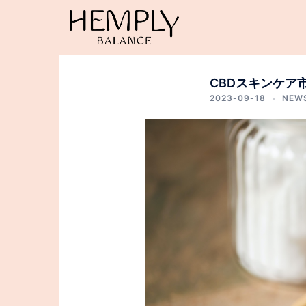
コ
ン
テ
ン
ツ
CBDスキンケア市
へ
2023-09-18
NEW
ス
キ
ッ
プ