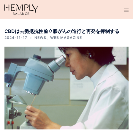
コ
ン
テ
ン
CBDは去勢抵抗性前立腺がんの進行と再発を抑制する
ツ
2024-11-17
NEWS
、
WEB MAGAZINE
へ
ス
キ
ッ
プ