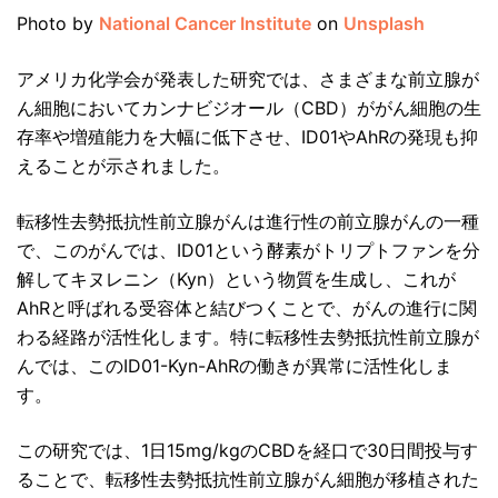
Photo by
National Cancer Institute
on
Unsplash
アメリカ化学会が発表した研究では、さまざまな前立腺が
ん細胞においてカンナビジオール（CBD）ががん細胞の生
存率や増殖能力を大幅に低下させ、ID01やAhRの発現も抑
えることが示されました。
転移性去勢抵抗性前立腺がんは進行性の前立腺がんの一種
で、このがんでは、ID01という酵素がトリプトファンを分
解してキヌレニン（Kyn）という物質を生成し、これが
AhRと呼ばれる受容体と結びつくことで、がんの進行に関
わる経路が活性化します。特に転移性去勢抵抗性前立腺が
んでは、このID01-Kyn-AhRの働きが異常に活性化しま
す。
この研究では、1日15mg/kgのCBDを経口で30日間投与す
ることで、転移性去勢抵抗性前立腺がん細胞が移植された