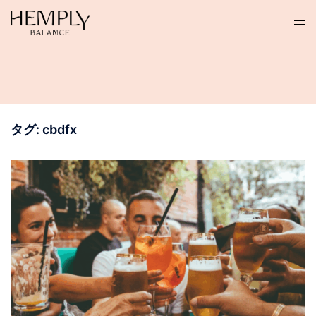
コ
ン
テ
ン
ツ
へ
ス
タグ:
cbdfx
キ
ッ
プ