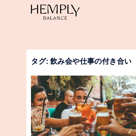
コ
ン
テ
ン
ツ
へ
ス
キ
ッ
タグ:
飲み会や仕事の付き合い
プ