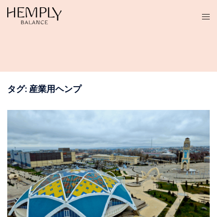
コ
ン
テ
ン
ツ
へ
ス
タグ:
産業用ヘンプ
キ
ッ
プ