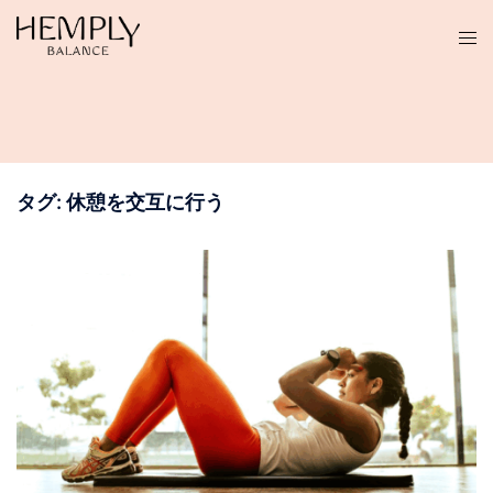
コ
ン
テ
ン
ツ
へ
ス
タグ:
休憩を交互に行う
キ
ッ
プ