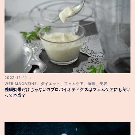
2022-11-11
WEB MAGAZINE
、
ダイエット
、
フェムケア
、
睡眠
、
美容
整腸効果だけじゃない⁈プロバイオティクスはフェムケアにも良い
って本当？