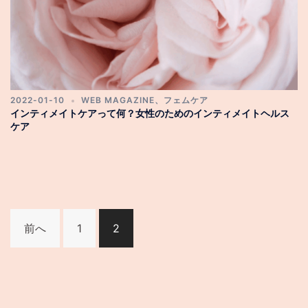
2022-01-10
WEB MAGAZINE
、
フェムケア
インティメイトケアって何？女性のためのインティメイトヘルス
ケア
投
稿
前へ
1
2
の
ペ
ー
ジ
送
り