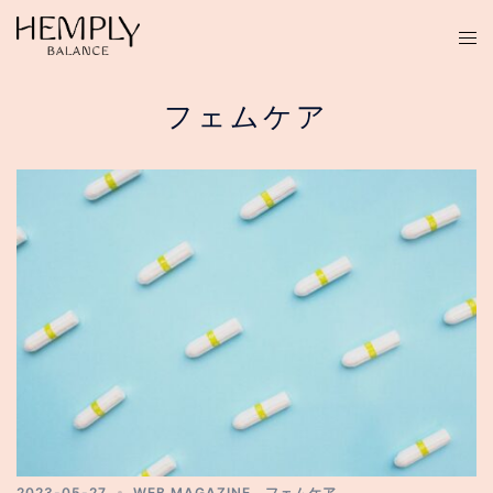
コ
ン
テ
ン
フェムケア
ツ
へ
ス
キ
ッ
プ
2023-05-27
WEB MAGAZINE
、
フェムケア