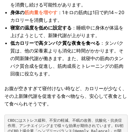
を消費し続ける可能性があります。
身体の
筋肉量を増やす
：1キロの筋肉は1日で約14～20
カロリーを消費します。
寝室の温度を低めに設定する
：睡眠中に身体が体温を
上げようとして、新陳代謝が上がります。
低カロリーで高タンパク質な夜食を食べる
：タンパク
質は、他の栄養素よりも消化に時間がかかります。そ
の間新陳代謝が働きます。また、就寝中の筋肉のタン
パク質合成を促進し、筋肉成長とトレーニングの筋肉
回復に役立ちます。
お腹が空きすぎて寝付けない時など、カロリーが少なく、
その上新陳代謝を促進する食べ物なら、安心して夜食とし
て食べられそうです。
CBDにはストレス緩和、不安の軽減、不眠の改善、抗酸化・抗炎症
作用、アンチエイジングまで様々な効果が期待されています。EU初
のCBD上場企業「ヘンプリーバランス(Hemply Balance)」が開