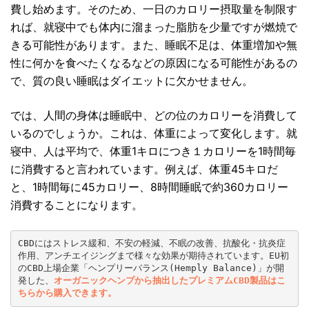
費し始めます。そのため、一日のカロリー摂取量を制限す
れば、就寝中でも体内に溜まった脂肪を少量ですが燃焼で
きる可能性があります。また、睡眠不足は、体重増加や無
性に何かを食べたくなるなどの原因になる可能性があるの
で、質の良い睡眠はダイエットに欠かせません。
では、人間の身体は睡眠中、どの位のカロリーを消費して
いるのでしょうか。これは、体重によって変化します。就
寝中、人は平均で、体重1キロにつき１カロリーを1時間毎
に消費すると言われています。例えば、体重45キロだ
と、1時間毎に45カロリー、8時間睡眠で約360カロリー
消費することになります。
CBDにはストレス緩和、不安の軽減、不眠の改善、抗酸化・抗炎症
作用、アンチエイジングまで様々な効果が期待されています。EU初
のCBD上場企業「ヘンプリーバランス(Hemply Balance)」が開
発した、
オーガニックヘンプから抽出したプレミアムCBD製品はこ