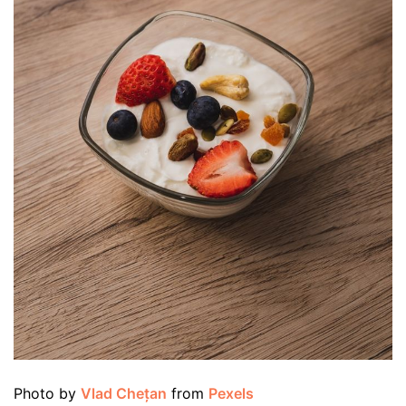
Photo by
Vlad Che
ț
an
from
Pexels