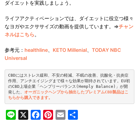
ダイエットを実践しましょう。
ライフアクティベーションでは、ダイエットに役立つ様々
なヨガやエクササイズの動画を提供しています。⇒
チャン
ネルはこちら
。
参考元：
healthline
、
KETO Millenial
、
TODAY NBC
Universal
CBDにはストレス緩和、不安の軽減、不眠の改善、抗酸化・抗炎症
作用、アンチエイジングまで様々な効果が期待されています。EU初
のCBD上場企業「ヘンプリーバランス(Hemply Balance)」が開
発した、
オーガニックヘンプから抽出したプレミアムCBD製品はこ
ちらから購入できます。 
Line
X
Facebook
Pinterest
Email
共
有