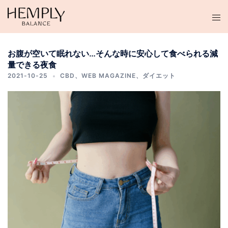
コ
ン
テ
ン
お腹が空いて眠れない…そんな時に安心して食べられる減
ツ
量できる夜食
へ
2021-10-25
CBD
、
WEB MAGAZINE
、
ダイエット
ス
キ
ッ
プ