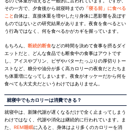
るので体重が増えると一般的に言われています。ですが、
その一方で、夕食後から就寝時までの
「寝る前」に食べる
こと
自体は、直接体重を増やしたり身体に悪影響を及ぼす
ものではないとの研究結果があります。夜食を食べるとい
う行為ではなく、何を食べるかがカギを握っています。
もちろん、
断続的断食
などの時間を決めて食事を摂るダイ
エットだと、どんな食品でも断食中の食事はアウトです
し、アイスやプリン、ピザやバターたっぷりの厚切りトー
ストなど、糖分や油分が多く高カロリーの夜食だとたちま
ち体重増になってしまいます。夜食がオッケーだから何を
食べても大丈夫だというわけではありません。
就寝中でもカロリーは消費できる？
就寝中は、新陳代謝が遅くなるだけで全く止まってしまう
わけではなく、代謝や消化は継続的に行われています。ま
た、
REM睡眠
に入ると、身体はより多くのカロリーを消