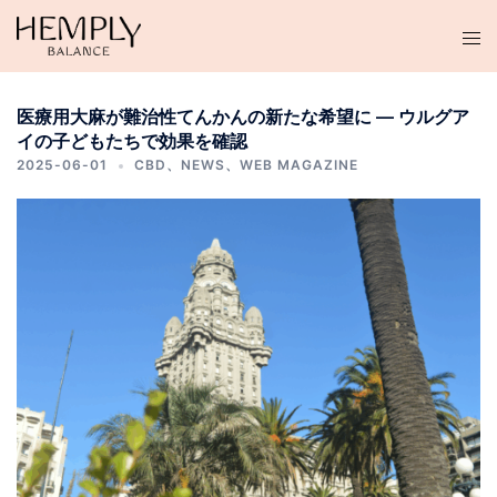
コ
ン
テ
ン
医療用大麻が難治性てんかんの新たな希望に ― ウルグア
ツ
イの子どもたちで効果を確認
へ
2025-06-01
CBD
、
NEWS
、
WEB MAGAZINE
ス
キ
ッ
プ