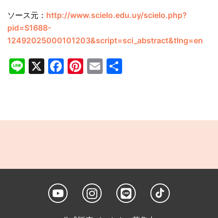
ソース元：
http://www.scielo.edu.uy/scielo.php?
pid=S1688-
12492025000101203&script=sci_abstract&tlng=en
Line
X
Facebook
Pinterest
Email
共
有