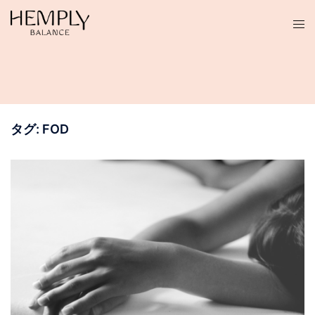
コ
ン
テ
ン
ツ
へ
ス
タグ:
FOD
キ
ッ
プ