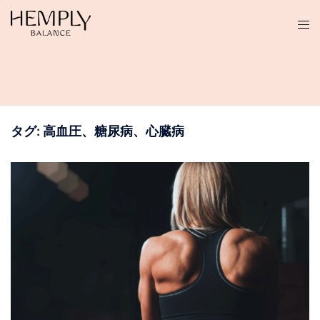
コ
ン
テ
ン
ツ
へ
ス
タグ:
高血圧、糖尿病、心臓病
キ
ッ
プ