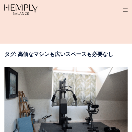
コ
ン
テ
ン
ツ
へ
ス
タグ:
高価なマシンも広いスペースも必要なし
キ
ッ
プ