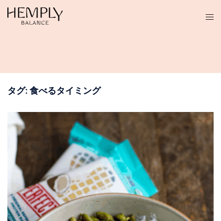
コ
ン
テ
ン
ツ
へ
ス
タグ:
食べるタイミング
キ
ッ
プ