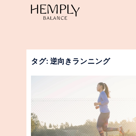
コ
ン
テ
ン
ツ
へ
ス
キ
ッ
タグ:
逆向きランニング
プ