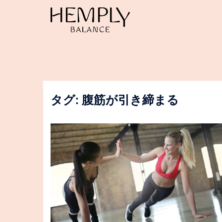
コ
ン
テ
ン
ツ
へ
ス
キ
ッ
タグ:
腹筋が引き締まる
プ