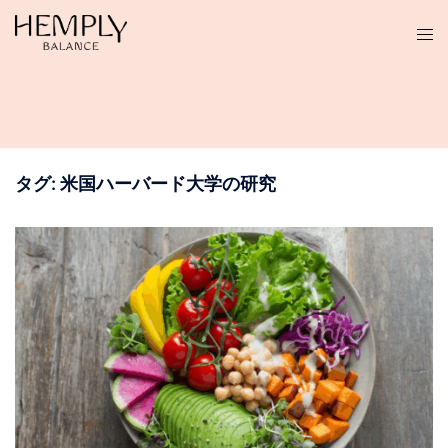
コ
ン
テ
ン
ツ
へ
ス
タグ:
米国ハーバード大学の研究
キ
ッ
プ