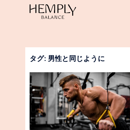
コ
ン
テ
ン
ツ
へ
ス
キ
ッ
タグ:
男性と同じように
プ