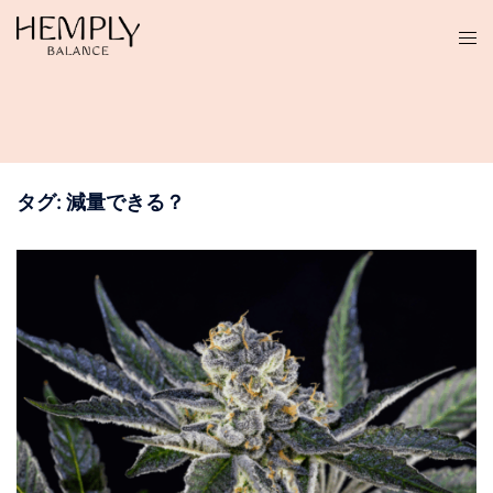
コ
ン
テ
ン
ツ
へ
ス
タグ:
減量できる？
キ
ッ
プ