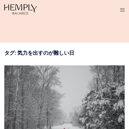
コ
ン
テ
ン
ツ
へ
ス
タグ:
気力を出すのが難しい日
キ
ッ
プ