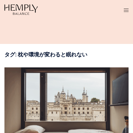
コ
ン
テ
ン
ツ
へ
ス
タグ:
枕や環境が変わると眠れない
キ
ッ
プ