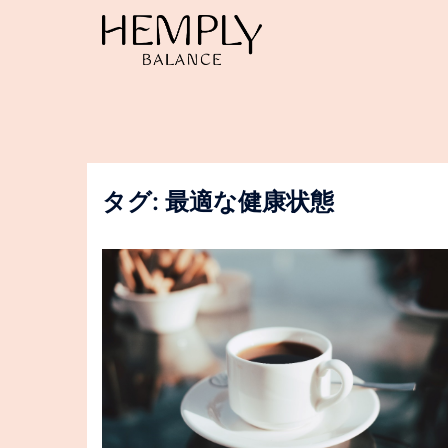
コ
ン
テ
ン
ツ
へ
ス
キ
ッ
タグ:
最適な健康状態
プ