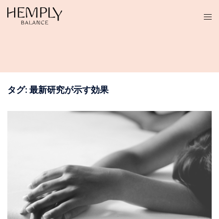
コ
ン
テ
ン
ツ
へ
ス
タグ:
最新研究が示す効果
キ
ッ
プ