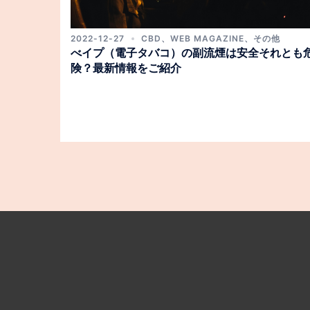
2022-12-27
CBD
、
WEB MAGAZINE
、
その他
べイプ（電子タバコ）の副流煙は安全それとも
険？最新情報をご紹介