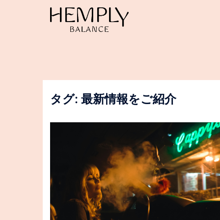
コ
ン
テ
ン
ツ
へ
ス
キ
ッ
タグ:
最新情報をご紹介
プ