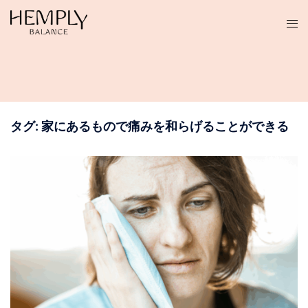
コ
ン
テ
ン
ツ
へ
ス
タグ:
家にあるもので痛みを和らげることができる
キ
ッ
プ