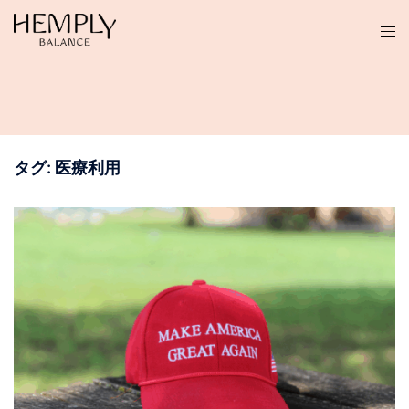
コ
ン
テ
ン
ツ
へ
ス
タグ:
医療利用
キ
ッ
プ