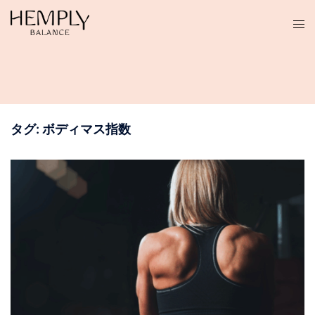
コ
ン
テ
ン
ツ
へ
ス
タグ:
ボディマス指数
キ
ッ
プ