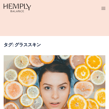
コ
ン
テ
ン
ツ
へ
ス
タグ:
グラススキン
キ
ッ
プ