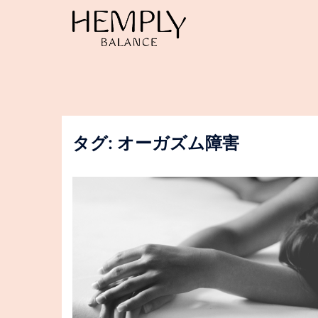
コ
ン
テ
ン
ツ
へ
ス
キ
ッ
タグ:
オーガズム障害
プ