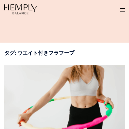
コ
ン
テ
ン
ツ
へ
ス
タグ:
ウエイト付きフラフープ
キ
ッ
プ