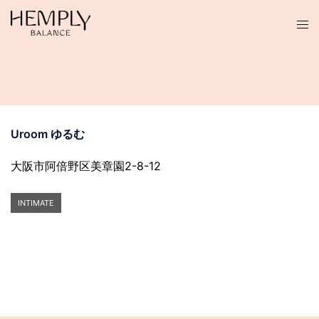
コ
ン
テ
ン
ツ
へ
ス
Uroom ゆるむ
キ
ッ
大阪市阿倍野区美章園2-8-12
プ
INTIMATE