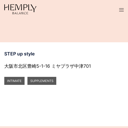
コ
ン
テ
ン
ツ
へ
ス
STEP up style
キ
ッ
大阪市北区豊崎5-1-16 ミヤプラザ中津701
プ
INTIMATE
SUPPLEMENTS