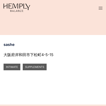
コ
ン
テ
ン
ツ
へ
ス
sashe
キ
ッ
大阪府岸和田市下松町4-5-15
プ
INTIMATE
SUPPLEMENTS