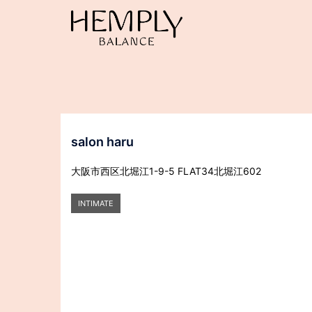
コ
ン
テ
ン
ツ
へ
ス
キ
ッ
salon haru
プ
大阪市西区北堀江1-9-5 FLAT34北堀江602
INTIMATE